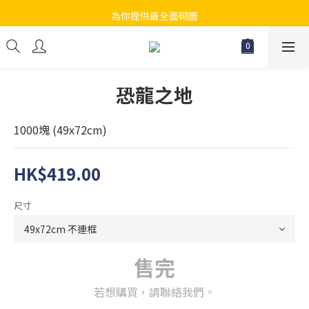
為你提供最全面砌圖
江帆天楊砌圖
無論大人小朋友都會搵到佢哋最鐘意既砌圖
江帆天楊砌圖
恐龍之地
1000塊 (49x72cm)
HK$419.00
尺寸
售完
若想購買，請聯絡我們。