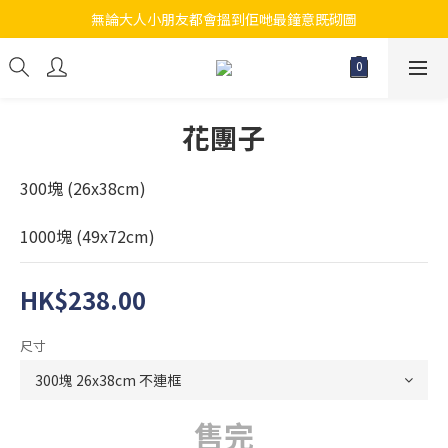
無論大人小朋友都會搵到佢哋最鐘意既砌圖
江帆天楊砌圖
江帆天楊砌圖
花團子
300塊 (26x38cm)
1000塊 (49x72cm)
HK$238.00
尺寸
售完