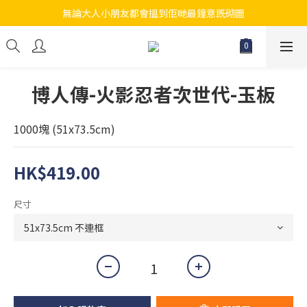
無論大人小朋友都會搵到佢哋最鐘意既砌圖
江帆天楊砌圖
江帆天楊砌圖
博人傳-火影忍者次世代-玉板
1000塊 (51x73.5cm)
HK$419.00
尺寸