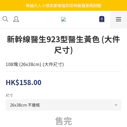
無論大人小朋友都會搵到佢哋最鐘意既砌圖
江帆天楊砌圖
江帆天楊砌圖
新幹線醫生923型醫生黃色 (大件
尺寸)
108塊 (26x38cm) (大件尺寸)
HK$158.00
尺寸
售完