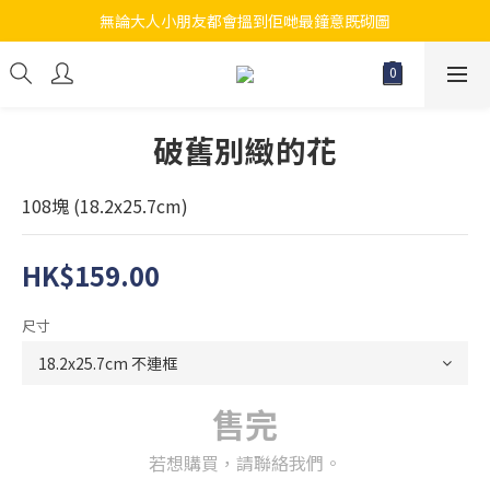
無論大人小朋友都會搵到佢哋最鐘意既砌圖
江帆天楊砌圖
江帆天楊砌圖
破舊別緻的花
108塊 (18.2x25.7cm)
HK$159.00
尺寸
售完
若想購買，請聯絡我們。