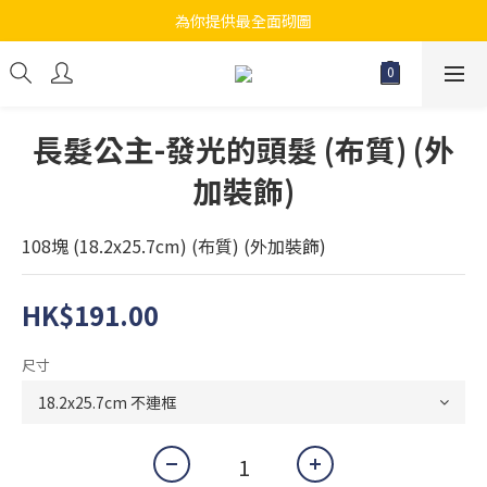
為你提供最全面砌圖
江帆天楊砌圖
無論大人小朋友都會搵到佢哋最鐘意既砌圖
江帆天楊砌圖
長髮公主-發光的頭髮 (布質) (外
加裝飾)
108塊 (18.2x25.7cm) (布質) (外加裝飾)
HK$191.00
尺寸