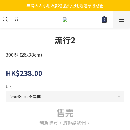
無論大人小朋友都會搵到佢哋最鐘意既砌圖
江帆天楊砌圖
江帆天楊砌圖
流行2
300塊 (26x38cm)
HK$238.00
尺寸
售完
若想購買，請聯絡我們。