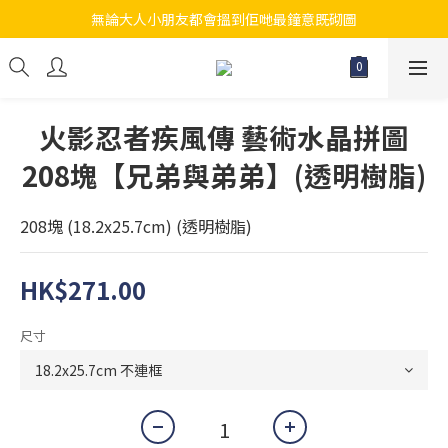
無論大人小朋友都會搵到佢哋最鐘意既砌圖
江帆天楊砌圖
江帆天楊砌圖
火影忍者疾風傳 藝術水晶拼圖
208塊【兄弟與弟弟】(透明樹脂)
208塊 (18.2x25.7cm) (透明樹脂)
HK$271.00
尺寸