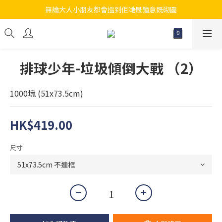
無論大人小朋友都會搵到佢哋最鐘意既砌圖
江帆天楊砌圖
江帆天楊砌圖
排球少年-垃圾傾倒大戰 （2）
1000塊 (51x73.5cm)
HK$419.00
尺寸