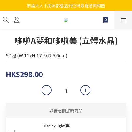
無論大人小朋友都會搵到佢哋最鐘意既砌圖
江帆天楊砌圖
江帆天楊砌圖
哆啦A夢和哆啦美 (立體水晶)
57塊 (W 11xH 17.5xD 5.6cm)
HK$298.00
以優惠價加購商品
DisplayLight(黑)