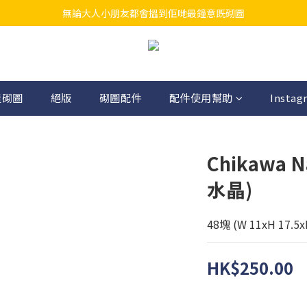
無論大人小朋友都會搵到佢哋最鐘意既砌圖
江帆天楊砌圖
江帆天楊砌圖
造砌圖
絕版
砌圖配件
配件使用幫助
Instag
Chikawa 
水晶)
48塊 (W 11xH 17.5x
HK$250.00