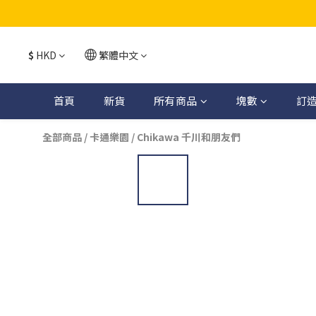
$
HKD
繁體中文
首頁
新貨
所有商品
塊數
訂
全部商品
/
卡通樂園
/
Chikawa 千川和朋友們