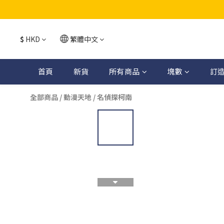
$
HKD
繁體中文
首頁
新貨
所有商品
塊數
訂
全部商品
/
動漫天地
/
名偵探柯南