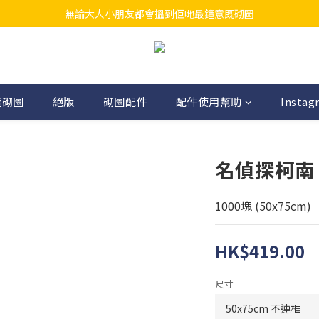
無論大人小朋友都會搵到佢哋最鐘意既砌圖
江帆天楊砌圖
江帆天楊砌圖
造砌圖
絕版
砌圖配件
配件使用幫助
Instag
名偵探柯南
1000塊 (50x75cm)
HK$419.00
尺寸