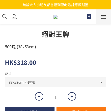
無論大人小朋友都會搵到佢哋最鐘意既砌圖
江帆天楊砌圖
江帆天楊砌圖
絕對王牌
500塊 (38x53cm)
HK$318.00
尺寸