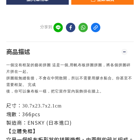
分享到
商品描述
一個沒有框架的藝術拼圖 這是一個,
用帆布板拼圖拼圖，將各個拼圖碎
片拼在一起。
拼圖能無縫銜接，不會在中間散開，所以不需要用膠水黏合。
你甚至不
需要框架。 完成
後，你可以像布板一樣，把它當作室內裝飾掛在牆上。
尺寸：
30.7x23.7x2.1cm
塊數：366pcs
製造商：ENSKY (日本進口)
【立體免框】
它是一個帆布板形狀的拼圖遊戲，由兩側的碎片組成。