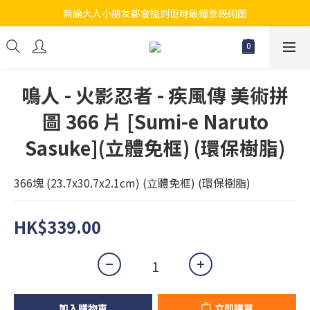
無論大人小朋友都會搵到佢哋最鐘意既砌圖
江帆天楊砌圖
江帆天楊砌圖
鳴人 - 火影忍者 - 疾風傳 美術拼
圖 366 片 [Sumi-e Naruto
Sasuke](立體免框) (環保樹脂)
366塊 (23.7x30.7x2.1cm) (立體免框) (環保樹脂)
HK$339.00
加入購物車
立即購買