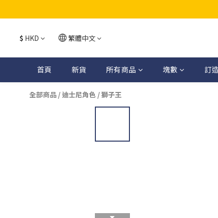
$
HKD
繁體中文
首頁
新貨
所有商品
塊數
訂
全部商品
/
迪士尼角色
/
獅子王