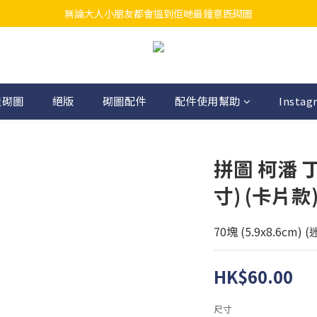
無論大人小朋友都會搵到佢哋最鐘意既砌圖
江帆天楊砌圖
江帆天楊砌圖
造砌圖
絕版
砌圖配件
配件使用幫助
Instag
拼圖 柯潘 
寸) (卡片款
70塊 (5.9x8.6cm)
HK$60.00
尺寸