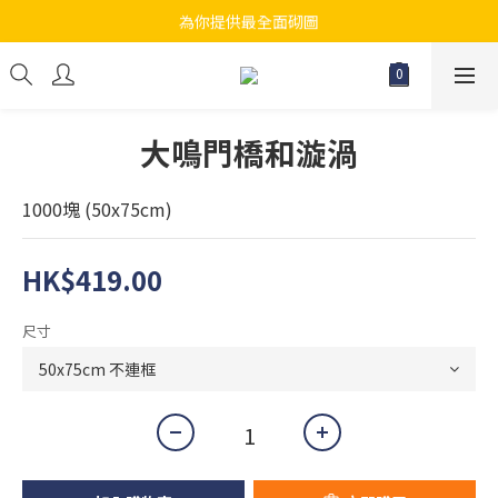
為你提供最全面砌圖
江帆天楊砌圖
無論大人小朋友都會搵到佢哋最鐘意既砌圖
江帆天楊砌圖
大鳴門橋和漩渦
1000塊 (50x75cm)
HK$419.00
尺寸