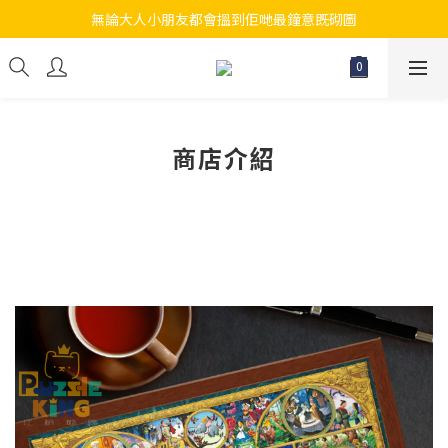
無論大人小朋友都會搵到佢哋最鐘意既砌圖
江帆天楊砌圖
江帆天楊砌圖
商店介紹