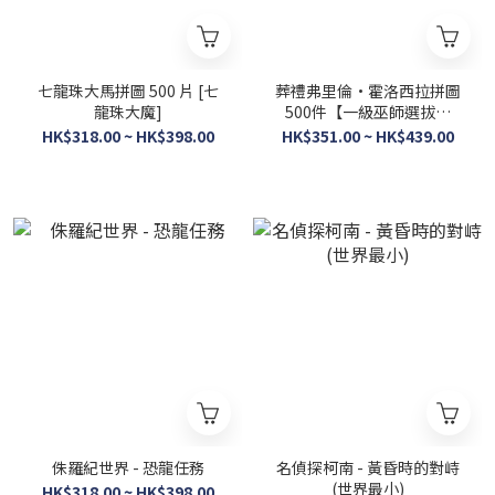
七龍珠大馬拼圖 500 片 [七
葬禮弗里倫·霍洛西拉拼圖
龍珠大魔]
500件【一級巫師選拔考
試】(鐳射閃面)
HK$318.00 ~ HK$398.00
HK$351.00 ~ HK$439.00
侏羅紀世界 - 恐龍任務
名偵探柯南 - 黃昏時的對峙
(世界最小)
HK$318.00 ~ HK$398.00