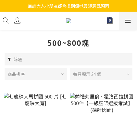
無論大人小朋友都會搵到佢哋最鐘意既砌圖
江帆天楊砌圖
江帆天楊砌圖
500~800塊
篩選
商品排序
每頁顯示 24 個