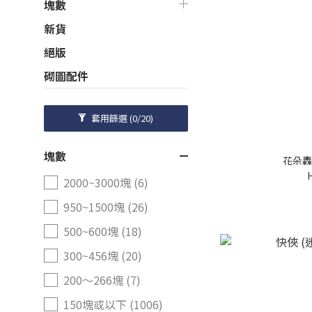
塊數
新貨
絕版
砌圖配件
套用篩選
(0/20)
塊數
花朵轟
2000~3000塊 (6)
950~1500塊 (26)
500~600塊 (18)
300~456塊 (20)
200～266塊 (7)
150塊或以下 (1006)