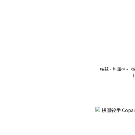
價格 (HK$)
~
帕茲·科羅林 - 