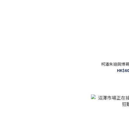
照片裝飾拼圖 (1)
外加裝飾 (29)
鍍金風格 (1)
大塊 (186)
看更多
品牌
柯潘朱迪與博哥酋
HK$60
Yanoman (247)
Ensky (161)
Tenyo (152)
Epoch (135)
Beverly (133)
Hanayama (54)