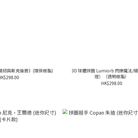
《縫紉與斯克倫普》(環保樹脂)
3D 球體拼圖 Lumiorb 閃爍魔法/
燈）（透明樹脂）
HK$298.00
HK$298.00