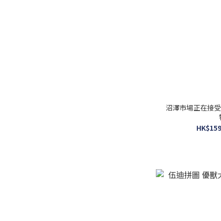
Beverly-愛立 (42)
愛立 (28)
AppleOne (17)
看更多
預訂品
預訂品 (452)
沼澤市場正在接受
絕版
HK$159
絕版 (218)
尺寸
18.2x25.7cm 不連框
(190)
18.2x25.7cm 連啡色木框