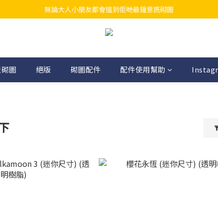
無論大人小朋友都會搵到佢哋最鐘意既砌圖
江帆天楊砌圖
江帆天楊砌圖
造砌圖
絕版
砌圖配件
配件使用幫助
Instag
以下