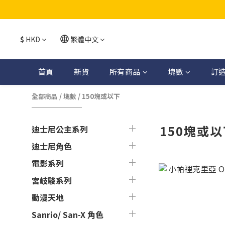
$
HKD
繁體中文
首頁
新貨
所有商品
塊數
訂
全部商品
/
塊數
/
150塊或以下
150塊或
迪士尼公主系列
迪士尼角色
電影系列
宮岐駿系列
動漫天地
Sanrio/ San-X 角色